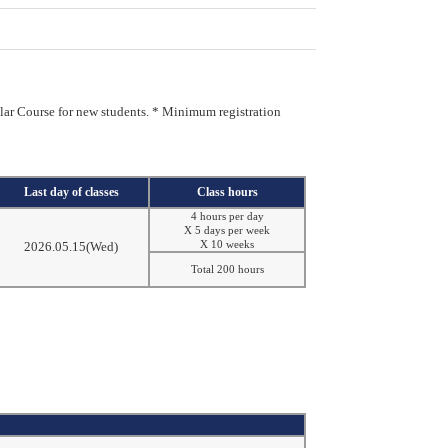
lar Course for new students.
* Minimum registration
Last day of classes
Class hours
4 hours per day
X 5 days per week
2026.05.15(Wed)
X 10 weeks
Total 200 hours