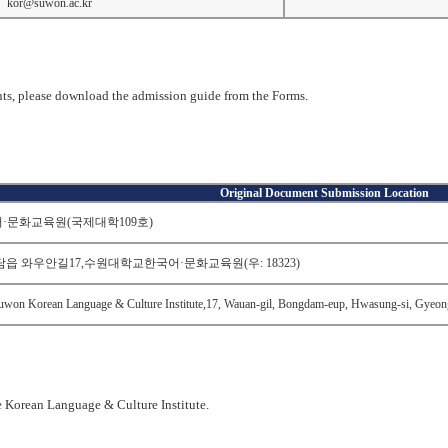
kor@suwon.ac.kr
ents, please download the admission guide from the Forms.
Original Document Submission Location
어
·
문화교육원
(
국제대학
109
호
)
담읍 와우안길
17,
수원대학교한국어
·
문화교육원
(
우
: 18323)
Suwon Korean Language & Culture Institute,17, Wauan-gil, Bongdam-eup, Hwasung-si, Gyeo
he Korean Language & Culture Institute.