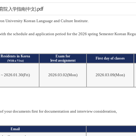
化教育院 入学指南(中文).pdf
won University Korean Language and Culture Institute.
ith the schedule and application period for the 2026 spring Semester Korean Regu
Residents in Korea
Exam for
First day of classes
level assignment
(With a Visa)
~ 2026.01.30(Fri)
2026.03.02(Mon)
2026.03.09(Mon)
 of your documents first for documentation and interview consideration,
Email