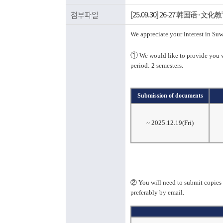
[25.09.30] 26-27 韩国语·文
첨부파일
We appreciate your interest in Su
①
We would like to provide you w
period: 2 semesters.
Submission of documents
~ 2025.12.19(Fri)
②
You will need to submit copies
preferably by email.