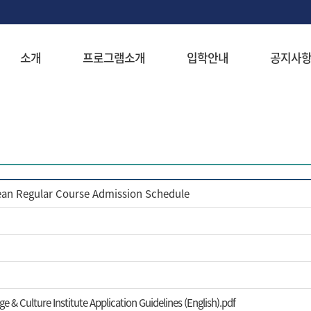
소개
프로그램소개
입학안내
공지사
ean Regular Course Admission Schedule
e & Culture Institute Application Guidelines (English).pdf