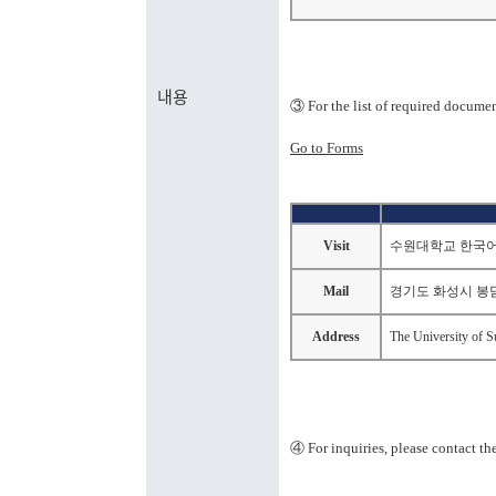
내용
③
For the list of required docum
Go to Forms
Visit
수원대학교 한국
Mail
경기도 화성시 봉
Address
The University of 
④
For inquiries, please contact t