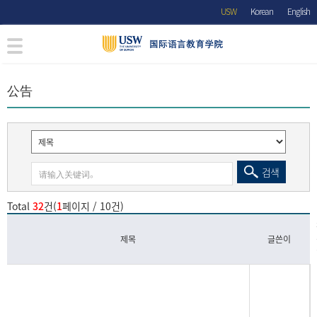
USW
Korean
English
公告
검색
Total
32
건(
1
페이지 / 10건)
제목
글쓴이